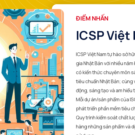
ĐIỂM NHẤN
ICSP Việt
ICSP Việt Nam tự hào sở h
gia Nhật Bản với nhiều năm 
có kiến thức chuyên môn sâ
tiêu chuẩn Nhật Bản; cùng 
động, sáng tạo và am hiểu t
Mỗi dự án/sản phẩm của ISC
phát triển phần mềm tiêu 
Quy trình kiểm soát chất l
hàng những sản phẩm và dịc