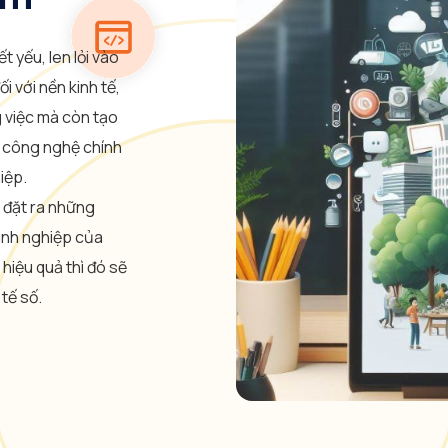
 yếu, len lỏi vào
ối với nền kinh tế,
 việc mà còn tạo
, công nghệ chính
iệp.
n đặt ra những
anh nghiệp của
iệu quả thì đó sẽ
 tế số.